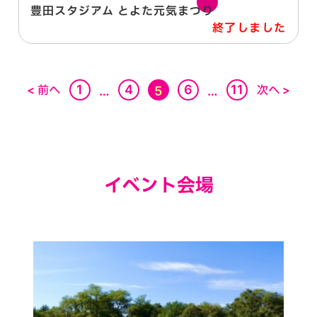
豊田スタジアム とよた元気まつり
終了しました
1
4
6
11
< 前へ
次へ >
…
5
…
イベント会場