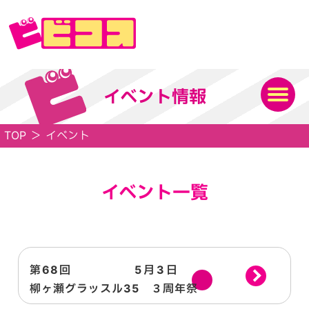
イベント情報
TOP
＞
イベント
イベント一覧
第68回
5月3日
日
柳ヶ瀬グラッスル35 ３周年祭