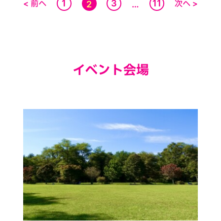
1
3
11
< 前へ
次へ >
2
…
イベント会場